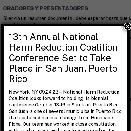
ORADORES Y PRESENTADORES
Si envía un resumen documental, debe esperar hasta que 
le notifique si fue o no aprobado antes de inscribirse y
×
pagar. Los oradores cuyos resúmenes documentales haya
13th Annual National
sido aceptados recibirán un código de descuento junto con
su notificación ya que no contamost con la capacidad de
Harm Reduction Coalition
reembolsar una porción del pago previamente realizado.
Conference Set to Take
Cómo presentar un resumen documental
.
Place in San Juan, Puerto
BECAS
Rico
La Coalición Nacional de Reducción de Daños ofrece una
New York, NY 09.24.22—National Harm Reduction
cantidad limitada de becas parciales a quienes no puedan
Coalition looks forward to holding its biennial
asistir a la conferencia sin apoyo financiero.
Cómo solicit
conference October 13-16 in San Juan, Puerto Rico.
una beca
.
San Juan is one of several municipios in Puerto Rico
POR FAVOR NO SE INSCRIBA NI PAGUE SI VA A ENVIAR
that sustained minimal damage from Hurricane
UNA SOLICITUD DE BECA.
Fiona. Our team has worked in close consultation
with local officials, and they have assured us it is