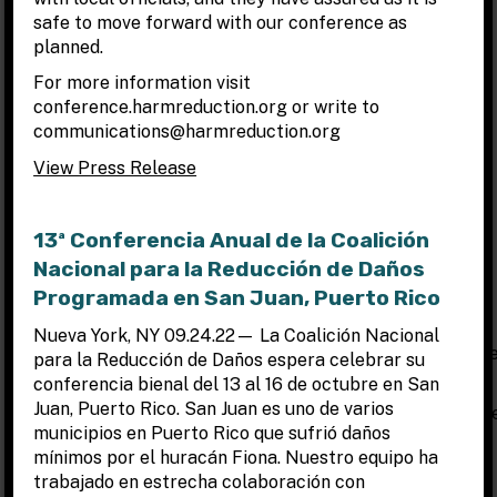
safe to move forward with our conference as
PAGO
planned.
Se requiere el pago completo en el momento de la
For more information visit
inscripción.
conference.harmreduction.org or write to
communications@harmreduction.org
Puede hacer el pago a través de tarjeta de crédito,
cheque o giro postal.
Se prefiere la inscripción por
View Press Release
Internet y el pago con tarjeta de crédito. Si planea pagar
con cheque puede marcar esa opción cuando se inscriba
por internet.
13ª Conferencia Anual de la Coalición
Nacional para la Reducción de Daños
*El último día para pagar con cheque o factura es el
14 de
septiembre de 2022
.
Programada en San Juan, Puerto Rico
Por favor imprima el email de confirmación de su
Nueva York, NY 09.24.22— La Coalición Nacional
inscripción y envíelo por correo postal junto con su chequ
para la Reducción de Daños espera celebrar su
o giro postal.
conferencia bienal del 13 al 16 de octubre en San
Juan, Puerto Rico. San Juan es uno de varios
Los cheques o giros postales deben realizarse a nombre de
municipios en Puerto Rico que sufrió daños
National Harm Reduction Coalition, 22 West 27th
mínimos por el huracán Fiona. Nuestro equipo ha
Street, New York, NY 10001
trabajado en estrecha colaboración con